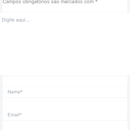
Campos obrigatórios são marcados com
*
igite
ui...
Name*
Email*