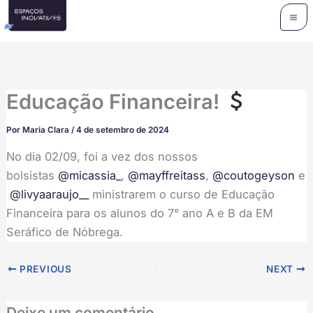
Ir
para
o
conteúdo
Educação Financeira!
Por
Maria Clara
/
4 de setembro de 2024
No dia 02/09, foi a vez dos nossos
bolsistas
@micassia_
,
@mayffreitass
,
@coutogeyson
e
@livyaaraujo__
ministrarem o curso de Educação
Financeira para os alunos do 7° ano A e B da EM
Seráfico de Nóbrega.
PREVIOUS
NEXT
Deixe um comentário