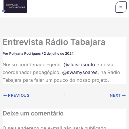
Ir
para
o
conteúdo
Entrevista Rádio Tabajara
Por
Pollyana Rodrigues
/
2 de julho de 2024
Nosso coordenador-geral,
@aluisiosouto
e nosso
coordenador pedagógico,
@swamysoares
, na Rádio
Tabajara para falar um pouco do nosso projeto.
PREVIOUS
NEXT
Deixe um comentário
O seu endereço de e-mail não será publicado.