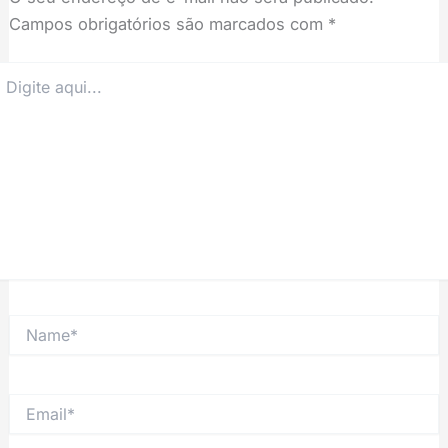
Campos obrigatórios são marcados com
*
igite
ui...
Name*
Email*