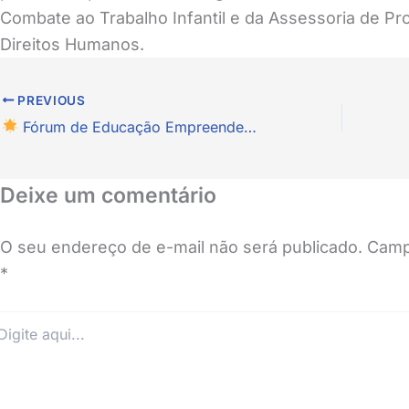
Combate ao Trabalho Infantil e da Assessoria de Pr
Direitos Humanos.
PREVIOUS
Fórum de Educação Empreendedora e Políticas Públicas 2024
Deixe um comentário
O seu endereço de e-mail não será publicado.
Camp
*
ite
i...