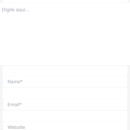
igite
ui...
Name*
Email*
Website