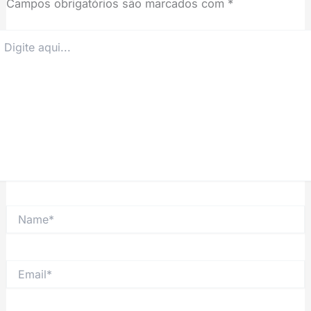
Campos obrigatórios são marcados com
*
igite
ui...
Name*
Email*